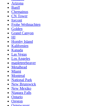
Arizona
Banff
Chemainus
CN Tower
forcont
Frohe Weihnachten
Golden
Grand Canyon
HI
Hornby Island
Kalifornien
Kanada
Las Vegas
Los Angeles
mapletreebeaver
Metalhead
Miami
Montreal
National Park
New Brunswick
New Mexiko
Niagara Falls
Ontario
Oregon
Osterwasser