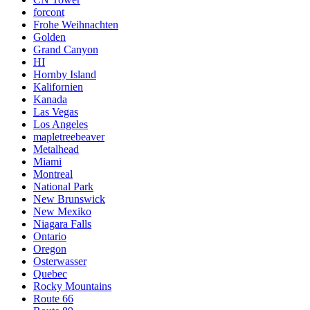
forcont
Frohe Weihnachten
Golden
Grand Canyon
HI
Hornby Island
Kalifornien
Kanada
Las Vegas
Los Angeles
mapletreebeaver
Metalhead
Miami
Montreal
National Park
New Brunswick
New Mexiko
Niagara Falls
Ontario
Oregon
Osterwasser
Quebec
Rocky Mountains
Route 66