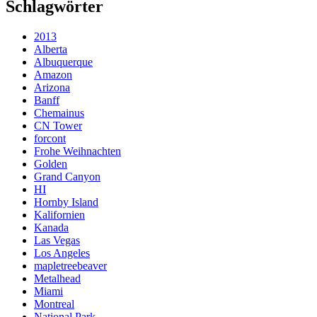
Schlagwörter
2013
Alberta
Albuquerque
Amazon
Arizona
Banff
Chemainus
CN Tower
forcont
Frohe Weihnachten
Golden
Grand Canyon
HI
Hornby Island
Kalifornien
Kanada
Las Vegas
Los Angeles
mapletreebeaver
Metalhead
Miami
Montreal
National Park