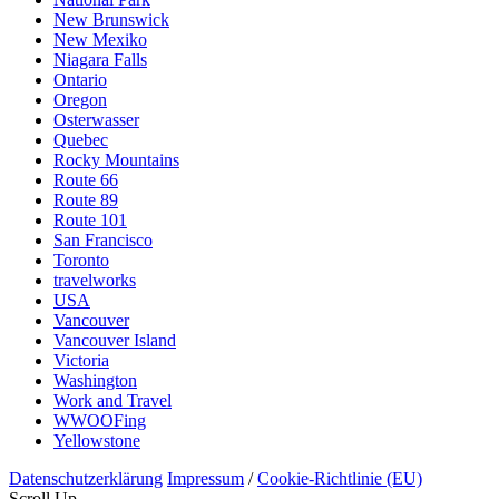
New Brunswick
New Mexiko
Niagara Falls
Ontario
Oregon
Osterwasser
Quebec
Rocky Mountains
Route 66
Route 89
Route 101
San Francisco
Toronto
travelworks
USA
Vancouver
Vancouver Island
Victoria
Washington
Work and Travel
WWOOFing
Yellowstone
Datenschutzerklärung
Impressum
/
Cookie-Richtlinie (EU)
Scroll Up