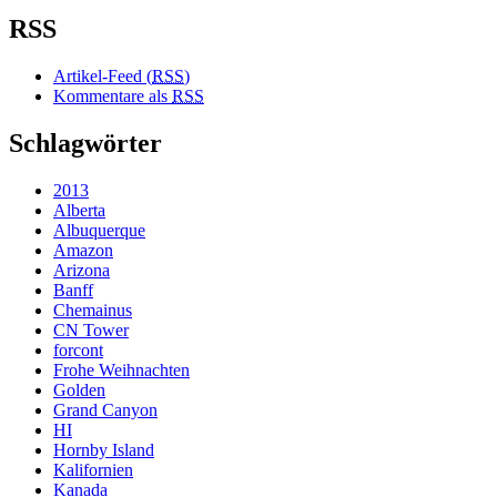
RSS
Artikel-Feed (
RSS
)
Kommentare als
RSS
Schlagwörter
2013
Alberta
Albuquerque
Amazon
Arizona
Banff
Chemainus
CN Tower
forcont
Frohe Weihnachten
Golden
Grand Canyon
HI
Hornby Island
Kalifornien
Kanada