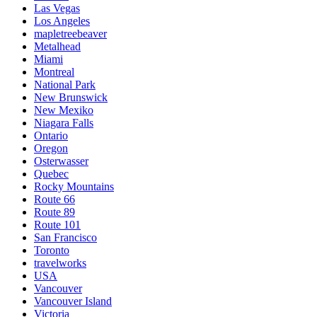
Las Vegas
Los Angeles
mapletreebeaver
Metalhead
Miami
Montreal
National Park
New Brunswick
New Mexiko
Niagara Falls
Ontario
Oregon
Osterwasser
Quebec
Rocky Mountains
Route 66
Route 89
Route 101
San Francisco
Toronto
travelworks
USA
Vancouver
Vancouver Island
Victoria